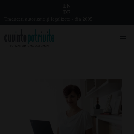
EN
DE
Traduceri autorizate și legalizate • din 2005